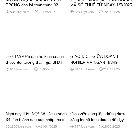
TRỌNG cho kế toán trong 02
MÃ SỐ THUẾ TỪ NGÀY 1/7/2025
tháng sắp tới
535 lượt xem
20/05/2025
336 lượt xem
15/05/2025
Từ 01/7/2025 chủ hộ kinh doanh
GIAO DỊCH GIỮA DOANH
thuộc đối tượng tham gia BHXH
NGHIỆP VÀ NGÂN HÀNG
bắt buộc
KHÔNG CÒN BỊ XÁC ĐỊNH LÀ
611 lượt xem
05/05/2025
747 lượt xem
21/04/2025
GIAO DỊCH LIÊN KẾT
Nghị quyết 60-NQ/TW: Danh sách
Giáo viên công lập không được
34 tỉnh thành sau sáp nhập, hợp
đăng ký hộ kinh doanh để dạy
nhất
thêm
1159 lượt xem
14/04/2025
447 lượt xem
18/02/2025