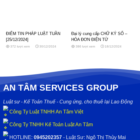
ĐIỂM TIN PHÁP LUẬT TUẦN
Đại lý cung cấp CHỮ KÝ SỐ –
[25/12/2024]
HÓA ĐƠN ĐIỆN TỬ
372 lượt xem
30/12/2024
386 lượt xem
18/12/2024
AN TÂM SERVICES GROUP
Luật sư - Kế Toán Thuế - Cung ứng, cho thuê lại Lao Động
Công Ty Luật TNHH An Tâm Việt
Công Ty TNHH Kế Toán Luật An Tâm
HOTLINE:
0945202357
- Luật Sư: Ngô Thị Thủy Mai