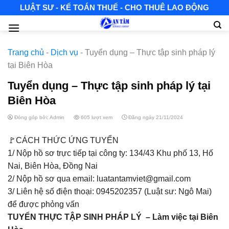
Skip
LUẬT SƯ - KẾ TOÁN THUẾ - CHO THUÊ LAO ĐỘNG
to
content
Trang chủ
-
Dịch vụ
-
Tuyển dụng – Thực tập sinh pháp lý
tại Biên Hòa
Tuyển dụng – Thực tập sinh pháp lý tại
Biên Hòa
Đóng góp bởi: Admin
605 lượt xem
Đăng ngày 21/11/2024
🚩
CÁCH THỨC ỨNG TUYỂN
1/ Nộp hồ sơ trực tiếp tại công ty: 134/43 Khu phố 13, Hố
Nai, Biên Hòa, Đồng Nai
2/ Nộp hồ sơ qua email: luatantamviet@gmail.com
3/ Liên hệ số điện thoại: 0945202357 (Luật sư: Ngô Mai)
để được phỏng vấn
TUYỂN THỰC TẬP SINH PHÁP LÝ – Làm việc tại Biên