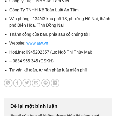
Công ty Luật TNHH An Tâm Việt
Công Ty TNHH Kế Toán Luật An Tâm
Văn phòng : 134/43 khu phố 13, phường Hố Nai, thành
phố Biên Hòa, Tỉnh Đồng Nai
Thành công của bạn, phía sau có chúng tôi !
Website:
www.atw.vn
HotLine: 0945202357 (Ls: Ngô Thị Thủy Mai)
– 0834 965 345 (CSKH)
Tư vấn kế toán, tư vấn pháp luật miễn phí!
Để lại một bình luận
Email của bạn sẽ không được hiển thị công khai.