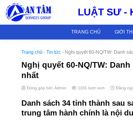
Skip
LUẬT SƯ -
to
content
TRANG CHỦ
GIỚI T
Trang chủ
-
Tin tức
-
Nghị quyết 60-NQ/TW: Danh sách
Nghị quyết 60-NQ/TW: Danh 
nhất
Đóng góp bởi: Admin
1165 lượt xem
Đăng ngà
Danh sách 34 tỉnh thành sau s
trung tâm hành chính là nội d