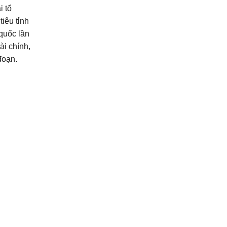
i tổ
iêu tỉnh
 quốc lần
ài chính,
đoạn.