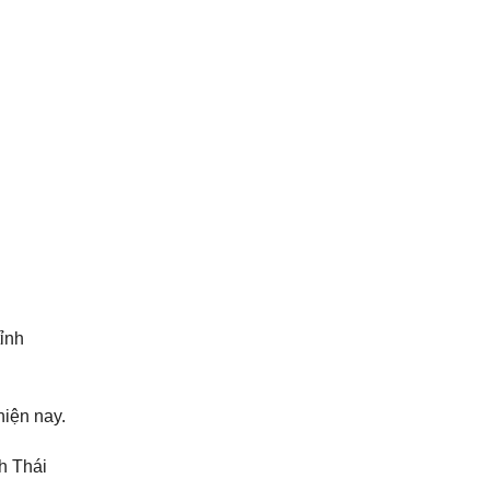
tỉnh
hiện nay.
nh Thái