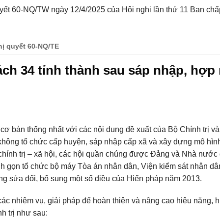
ết 60-NQ/TW ngày 12/4/2025 của Hội nghị lần thứ 11 Ban chấ
ị quyết 60-NQ/TE
ch 34 tỉnh thành sau sáp nhập, hợp
ơ bản thống nhất với các nội dung đề xuất của Bộ Chính trị v
không tổ chức cấp huyện, sáp nhập cấp xã và xây dựng mô hìn
chính trị – xã hội, các hội quần chúng được Đảng và Nhà nước
inh gọn tổ chức bộ máy Tòa án nhân dân, Viện kiểm sát nhân dâ
ng sửa đổi, bổ sung một số điều của Hiến pháp năm 2013.
các nhiệm vụ, giải pháp để hoàn thiện và nâng cao hiệu năng, h
h trị như sau: