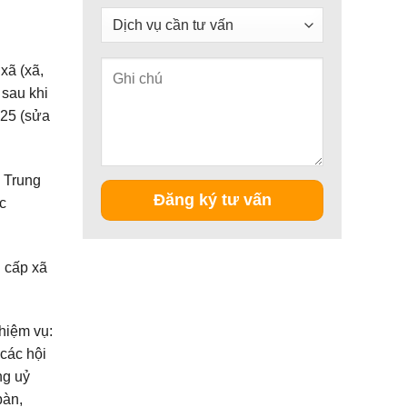
xã (xã,
 sau khi
025 (sửa
c Trung
c
 cấp xã
hiệm vụ:
 các hội
ng uỷ
bàn,