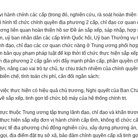
ị hành chính các cấp (trong đó, nghiên cứu, rà soát hoàn thiện 
 hình tổ chức chính quyền địa phương 2 cấp, chỉ đạo cơ quan
ương liên quan hoàn thiện hồ sơ Đề án sắp xếp, sáp nhập, hợp 
ân, uỷ ban nhân dân các cấp trình Quốc hội, Uỷ ban Thường vụ
ãnh đạo, chỉ đạo các cơ quan chức năng ở Trung ương phối hợp
 bản quy phạm pháp luật để kịp thời tổ chức thực hiện sắp xếp
ền địa phương 2 cấp gắn với đẩy mạnh phân cấp, phân quyền c
, nâng cao vai trò tự chủ, tự chịu trách nhiệm của chính quyề
 biên chế, tính toán chi phí, cân đối ngân sách;
i việc thực hiện có hiệu quả chủ trương, Nghị quyết của Ban C
về sắp xếp, tinh gọn tổ chức bộ máy của hệ thống chính trị.
 trực thuộc Trung ương tập trung lãnh đạo, chỉ đạo và khẩn trư
ực hiện sắp xếp đơn vị hành chính cấp tỉnh, không tổ chức c
à thực tế địa phương chủ động nghiên cứu, xây dựng phương án,
gọi, địa điểm đặt trụ sở xã, bảo đảm chính quyền cấp xã tinh gọ