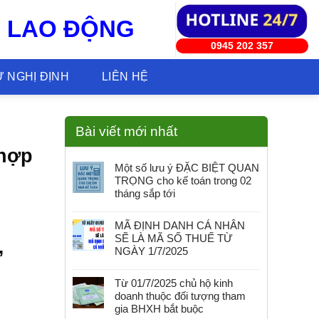
G LAO ĐỘNG
0945 202 357
 NGHỊ ĐỊNH
LIÊN HỆ
Bài viết mới nhất
 hợp
Một số lưu ý ĐẶC BIỆT QUAN
TRỌNG cho kế toán trong 02
tháng sắp tới
MÃ ĐỊNH DANH CÁ NHÂN
SẼ LÀ MÃ SỐ THUẾ TỪ
,
NGÀY 1/7/2025
Từ 01/7/2025 chủ hộ kinh
doanh thuộc đối tượng tham
gia BHXH bắt buộc