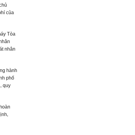
 chủ
phí của
máy Tòa
 nhân
át nhân
ống hành
ành phố
, quy
 hoàn
ịnh,