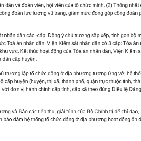
n dân và đoàn viên, hội viên của tổ chức mình. (2) Thống nhất
 công đoàn lực lượng vũ trang, giảm mức đóng góp công đoàn 
át nhân dân các -cấp: Đồng ý chủ trương sắp xếp, tinh gọn bộ 
hức Toà án nhân dân, Viện Kiểm sát nhân dân có 3 cấp: Tòa án
p khu vực. Kết thúc hoạt động của Tòa án nhân dân, Viện Kiểm s
n dân cấp huyện.
hủ trương lập tổ chức đăng ở địa phương tương ứng với hệ th
ộ cấp huyện (huyện, thị xã, thành phố, quận trực thuộc tỉnh, th
với đơn vị hành chính cấp tỉnh, cấp xã theo đúng Điều lệ Đảng
ơng và Bảo các tiếp thu, giải trình của Bộ Chính trị để chỉ đạo,
an bảo đảm hệ thống tổ chức đảng ở địa phương hoạt động ổn đ