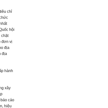
tiêu chỉ
 chức
nhất
 Quốc hội
 chặt
 đơn vị
ho địa
n địa
hấp hành
ơng xây
ấp
 báo cáo
n, hiệu