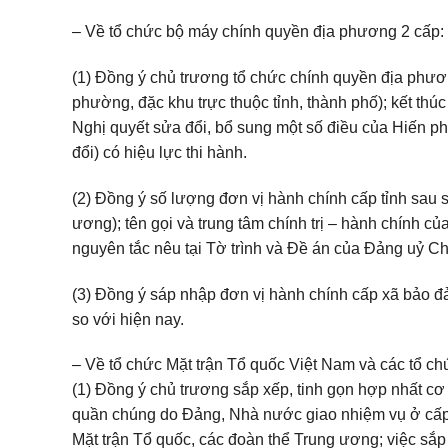
– Về tổ chức bộ máy chính quyền địa phương 2 cấp:
(1) Đồng ý chủ trương tổ chức chính quyền địa phương
phường, đặc khu trực thuộc tỉnh, thành phố); kết th
Nghị quyết sửa đổi, bổ sung một số điều của Hiến 
đổi) có hiệu lực thi hành.
(2) Đồng ý số lượng đơn vị hành chính cấp tỉnh sau s
ương); tên gọi và trung tâm chính trị – hành chính c
nguyên tắc nêu tại Tờ trình và Đề án của Đảng uỷ Ch
(3) Đồng ý sáp nhập đơn vị hành chính cấp xã bảo 
so với hiện nay.
– Về tổ chức Mặt trận Tổ quốc Việt Nam và các tổ ch
(1) Đồng ý chủ trương sắp xếp, tinh gọn hợp nhất cơ 
quần chúng do Đảng, Nhà nước giao nhiệm vụ ở cấp 
Mặt trận Tổ quốc, các đoàn thể Trung ương; việc sắp