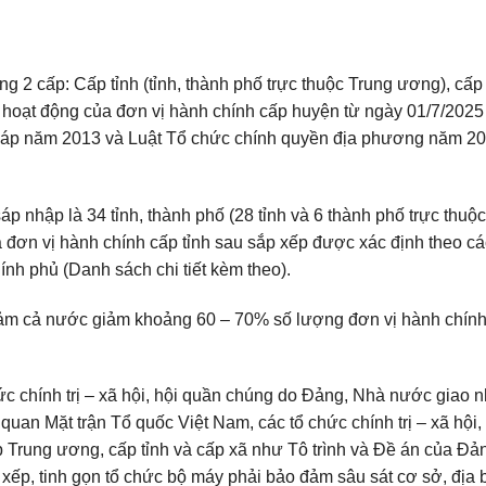
 2 cấp: Cấp tỉnh (tỉnh, thành phố trực thuộc Trung ương), cấp 
úc hoạt động của đơn vị hành chính cấp huyện từ ngày 01/7/2025
pháp năm 2013 và Luật Tổ chức chính quyền địa phương năm 2
áp nhập là 34 tỉnh, thành phố (28 tỉnh và 6 thành phố trực thuộ
ủa đơn vị hành chính cấp tỉnh sau sắp xếp được xác định theo cá
ính phủ (Danh sách chi tiết kèm theo).
đảm cả nước giảm khoảng 60 – 70% số lượng đơn vị hành chính
ức chính trị – xã hội, hội quần chúng do Đảng, Nhà nước giao n
quan Mặt trận Tổ quốc Việt Nam, các tổ chức chính trị – xã hội,
Trung ương, cấp tỉnh và cấp xã như Tô trình và Đề án của Đả
 xếp, tinh gọn tổ chức bộ máy phải bảo đảm sâu sát cơ sở, địa 