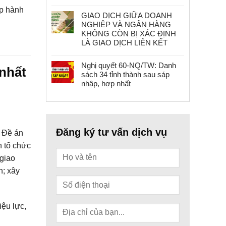
p hành
GIAO DỊCH GIỮA DOANH
NGHIỆP VÀ NGÂN HÀNG
KHÔNG CÒN BỊ XÁC ĐỊNH
LÀ GIAO DỊCH LIÊN KẾT
Nghị quyết 60-NQ/TW: Danh
 nhất
sách 34 tỉnh thành sau sáp
nhập, hợp nhất
Đăng ký tư vấn dịch vụ
à Đề án
h tổ chức
 giao
n; xây
iệu lực,