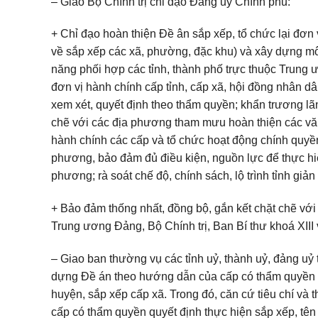
– Giao Bộ Chính trị chỉ đạo Đảng uỷ Chính phủ:
+ Chỉ đạo hoàn thiện Đề ân sắp xếp, tổ chức lại đơn v
về sắp xếp các xã, phường, đặc khu) và xây dựng mô
năng phối hợp các tỉnh, thành phố trực thuộc Trung 
đơn vị hành chính cấp tỉnh, cấp xã, hội đồng nhân d
xem xét, quyết định theo thẩm quyền; khẩn trương l
chẽ với các địa phương tham mưu hoàn thiện các văn
hành chính các cấp và tổ chức hoạt động chính quy
phương, bảo đảm đủ điều kiện, nguồn lực để thực hiện
phương; rà soát chế độ, chính sách, lộ trình tỉnh giản
+ Bảo đảm thống nhất, đồng bộ, gắn kết chặt chẽ vớ
Trung ương Đảng, Bộ Chính trị, Ban Bí thư khoá XIII 
– Giao ban thường vụ các tỉnh uỷ, thành uỷ, đảng uỷ
dựng Đề án theo hướng dẫn của cấp có thẩm quyền th
huyện, sắp xếp cấp xã. Trong đó, căn cứ tiêu chí v
cấp có thẩm quyền quyết định thực hiện sắp xếp, tên 