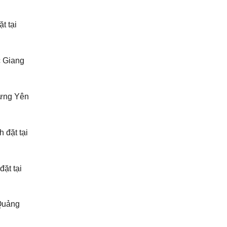
t tại
c Giang
 Hưng Yên
 đặt tại
đặt tại
 Quảng