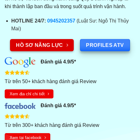
khi thành lập ban đầu và trong suốt quá trình vận hành.
HOTLINE 24/7:
0945202357
(Luật Sư: Ngô Thị Thủy
Mai)
PROFILES ATV
HỒ SƠ NĂNG LỰC
Đánh giá 4.9/5*
Được xếp
Từ trên 50+ khách hàng đánh giá Review
hạng
5
0
sao
Xem địa chỉ chi tiết
Đánh giá 4.9/5*
Được xếp
Từ trên 300+ khách hàng đánh giá Review
hạng
5
0
sao
Xem tại facebook