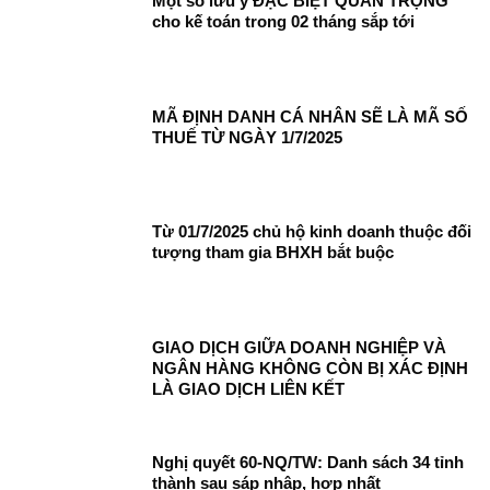
Một số lưu ý ĐẶC BIỆT QUAN TRỌNG
cho kế toán trong 02 tháng sắp tới
MÃ ĐỊNH DANH CÁ NHÂN SẼ LÀ MÃ SỐ
THUẾ TỪ NGÀY 1/7/2025
Từ 01/7/2025 chủ hộ kinh doanh thuộc đối
tượng tham gia BHXH bắt buộc
GIAO DỊCH GIỮA DOANH NGHIỆP VÀ
NGÂN HÀNG KHÔNG CÒN BỊ XÁC ĐỊNH
LÀ GIAO DỊCH LIÊN KẾT
Nghị quyết 60-NQ/TW: Danh sách 34 tỉnh
thành sau sáp nhập, hợp nhất