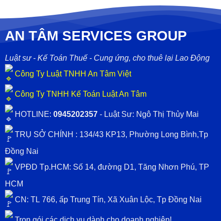
AN TÂM SERVICES GROUP
Luật sư - Kế Toán Thuế - Cung ứng, cho thuê lại Lao Động
Công Ty Luật TNHH An Tâm Việt
Công Ty TNHH Kế Toán Luật An Tâm
HOTLINE:
0945202357
- Luật Sư: Ngô Thị Thủy Mai
TRỤ SỞ CHÍNH : 134/43 KP13, Phường Long Bình,Tp
Đồng Nai
VPĐD Tp.HCM: Số 14, đường D1, Tăng Nhơn Phú, TP
HCM
CN: TL
766, ấp Trung Tín, Xã Xuân Lộc, Tp Đồng Nai
Trọn gói các dịch vụ dành cho doanh nghiệp!