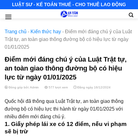
Skip
LUẬT SƯ - KẾ TOÁN THUẾ - CHO THUÊ LAO ĐỘNG
to
content
Trang chủ
-
Kiến thức hay
-
Điểm mới đáng chú ý của Luật
Trật tự, an toàn giao thông đường bộ có hiệu lực từ ngày
01/01/2025
Điểm mới đáng chú ý của Luật Trật tự,
an toàn giao thông đường bộ có hiệu
lực từ ngày 01/01/2025
Đóng góp bởi: Admin
577 lượt xem
Đăng ngày 16/12/2024
Quốc hội đã thông qua Luật Trật tự, an toàn giao thông
đường bộ có hiệu lực thi hành từ ngày 01/01/2025 với
nhiều điểm mới đáng chú ý.
1. Giấy phép lái xe có 12 điểm, nếu vi phạm
sẽ bị trừ