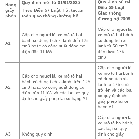
Quy định cũ tại
Quy định mới từ 01/01/2025
Hạng
Điều 59 Luật
giấy
Theo Điều 57 Luật Trật tự, an
Giao thông
phép
toàn giao thông đường bộ
đường bộ 2008
Cấp cho người lái
Cấp cho người lái xe mô tô hai
xe mô tô hai bánh
bánh có dung tích xi-lanh đến 125
có dung tích xi-
A1
cm3 hoặc có công suất động cơ
lanh từ 50 cm3
điện đến 11 kW
đến dưới 175
cm3
Cấp cho người lái
xe mô tô hai bánh
Cấp cho người lái xe mô tô hai
có dung tích xi-
bánh có dung tích xi-lanh trên 125
lanh từ 175 cm3
A2
cm3 hoặc có công suất động cơ
trở lên và các loại
điện trên 11 kW và các loại xe quy
xe quy định cho
định cho giấy phép lái xe hạng A1
giấy phép lái xe
hạng A1
Cấp cho người lái
xe mô tô ba bánh,
các loại xe quy
A3
Không quy định
định cho giấy