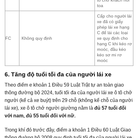
toa
Cấp cho người lái
xe đã có giấy
phép lái xe hạng
C để lái các loại
FC
Không quy định
xe quy định cho
hạng C khi kéo rơ
moóc, đầu kéo
kéo sơ mi rơ
moóc
6. Tăng độ tuổi tối đa của người lái xe
Theo điểm e khoản 1 Điều 59 Luật Trật tự an toàn giao
thông đường bộ 2024, tuổi tối đa của người lái xe ô tô chở
người (kể cả xe buýt) trên 29 chỗ (không kể chỗ của người
lái xe), xe ô tô chở người giường nằm là
đủ 57 tuổi đối
với nam, đủ 55 tuổi đối với nữ.
Trong khí đó trước đây, điểm a khoản 1 Điều 60 Luật Giao
thông đường bộ 2008 quy định tuổi tối đa của người lái xe