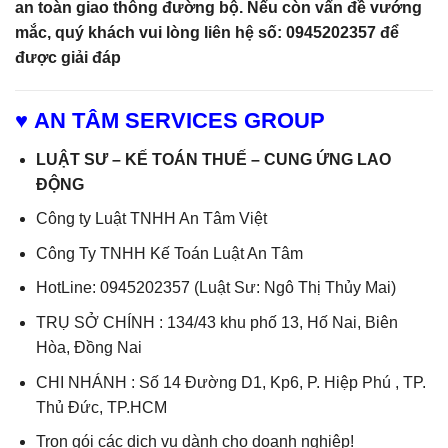
an toàn giao thông đường bộ. Nếu còn vấn đề vướng
mắc, quý khách vui lòng liên hệ số: 0945202357 để
được giải đáp
♥ AN TÂM SERVICES GROUP
LUẬT SƯ – KẾ TOÁN THUẾ – CUNG ỨNG LAO
ĐỘNG
Công ty Luật TNHH An Tâm Việt
Công Ty TNHH Kế Toán Luật An Tâm
HotLine: 0945202357 (Luật Sư: Ngô Thị Thủy Mai)
TRỤ SỞ CHÍNH : 134/43 khu phố 13, Hố Nai, Biên
Hòa, Đồng Nai
CHI NHÁNH : Số 14 Đường D1, Kp6, P. Hiệp Phú , TP.
Thủ Đức, TP.HCM
Trọn gói các dịch vụ dành cho doanh nghiệp!