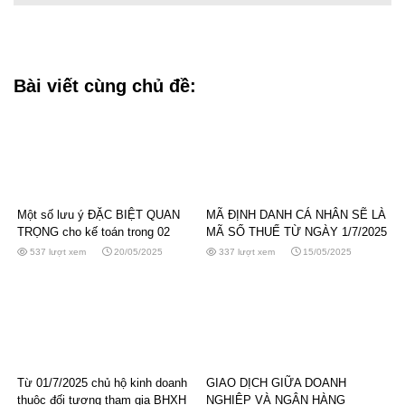
Bài viết cùng chủ đề:
Một số lưu ý ĐẶC BIỆT QUAN
MÃ ĐỊNH DANH CÁ NHÂN SẼ LÀ
TRỌNG cho kế toán trong 02
MÃ SỐ THUẾ TỪ NGÀY 1/7/2025
tháng sắp tới
537 lượt xem
20/05/2025
337 lượt xem
15/05/2025
Từ 01/7/2025 chủ hộ kinh doanh
GIAO DỊCH GIỮA DOANH
thuộc đối tượng tham gia BHXH
NGHIỆP VÀ NGÂN HÀNG