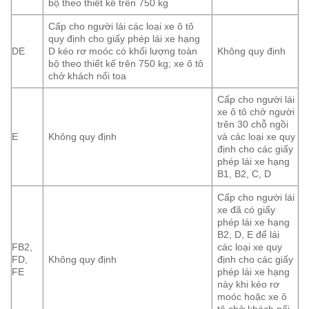
bộ theo thiết kế trên 750 kg
Cấp cho người lái các loại xe ô tô
quy định cho giấy phép lái xe hạng
DE
D kéo rơ moóc có khối lượng toàn
Không quy định
bộ theo thiết kế trên 750 kg; xe ô tô
chở khách nối toa
Cấp cho người lái
xe ô tô chở người
trên 30 chỗ ngồi
E
Không quy định
và các loại xe quy
định cho các giấy
phép lái xe hạng
B1, B2, C, D
Cấp cho người lái
xe đã có giấy
phép lái xe hạng
B2, D, E để lái
FB2,
các loại xe quy
FD,
Không quy định
định cho các giấy
FE
phép lái xe hạng
này khi kéo rơ
moóc hoặc xe ô
tô chở khách nối