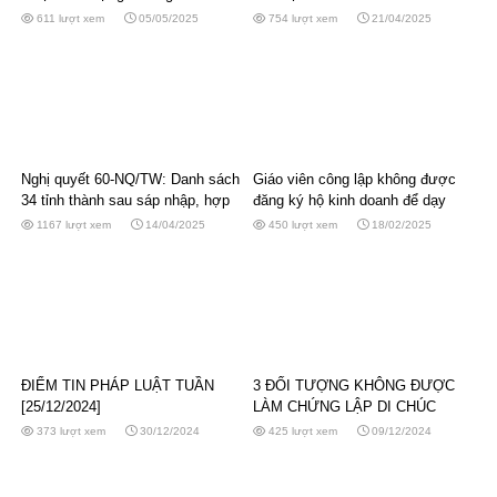
bắt buộc
KHÔNG CÒN BỊ XÁC ĐỊNH LÀ
611 lượt xem
05/05/2025
754 lượt xem
21/04/2025
GIAO DỊCH LIÊN KẾT
Nghị quyết 60-NQ/TW: Danh sách
Giáo viên công lập không được
34 tỉnh thành sau sáp nhập, hợp
đăng ký hộ kinh doanh để dạy
nhất
thêm
1167 lượt xem
14/04/2025
450 lượt xem
18/02/2025
ĐIỂM TIN PHÁP LUẬT TUẦN
3 ĐỐI TƯỢNG KHÔNG ĐƯỢC
[25/12/2024]
LÀM CHỨNG LẬP DI CHÚC
THỪA KẾ NHÀ ĐẤT
373 lượt xem
30/12/2024
425 lượt xem
09/12/2024