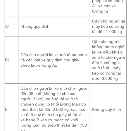
phép lái xe hạng
A1 và các xe
tương tự
Cấp cho người lái
A4
Không quy định
máy kéo có trọng
tải đến 1.000 kg
Cấp cho người
không hành nghề
lái xe điều khiển
Cấp cho người lái xe mô tô ba bánh
xe ô tô chở người
B1
và các loại xe quy định cho giấy
đến 9 chỗ ngồi;
phép lái xe hạng A1
xe ô tô tải, máy
kéo có trọng tải
dưới 3.500 kg
Cấp cho người lái xe ô tô chở người
đến 08 chỗ (không kể chỗ của
người lái xe); xe ô tô tải và ô tô
chuyên dùng có khối lượng toàn bộ
B
theo thiết kế đến 3.500 kg; các loại
Không quy định
xe ô tô quy định cho giấy phép lái
xe hạng B kéo rơ moóc có khối
lượng toàn bộ theo thiết kế đến 750
kg